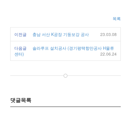
목록
이전글
충남 서산 K공장 기둥보강 공사
23.03.08
다음글
솔라루프 설치공사 (경기평택항만공사 H물류
센터)
22.06.24
댓글목록