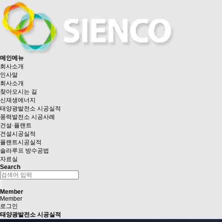
메인메뉴
회사소개
인사말
회사소개
찾아오시는 길
신재생에너지
태양광발전소 시공실적
풍력발전소 시공사례
건설·플랜트
건설시공실적
플랜트시공실적
솔라루프 방수공법
자료실
Search
Member
Member
로그인
태양광발전소 시공실적