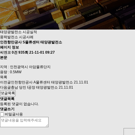
태양광발전소 시공실적
풍력발전소 시공사례
인천항만공사 S물류센터 태양광발전소
페이지 정보
씨엔코
0건
935회
21-11-01 09:27
본문
지역 : 인천광역시 아암물류단지
용량 : 0.5MW
목록
이전글
인천항만공사 A물류센터 태양광발전소
21.11.01
다음글
충남 당진 I공장 태양광발전소
21.11.01
댓글목록
댓글목록
등록된 댓글이 없습니다.
댓글쓰기
비밀글사용
숫자음성듣기
새로고침