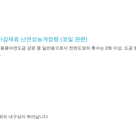
물 마감재료 난연성능개정령 (코일 관련)
융아연도금 강판 중 일반용으로서 전면도장의 횟수는 2회 이상, 도금 량은 
.
위의 내구성이 뛰어납니다