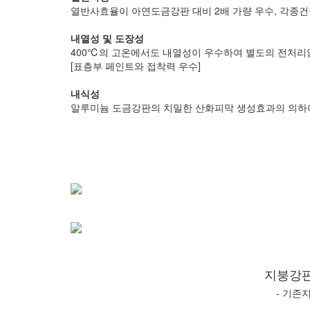
열반사효율이 아연도금강판 대비 2배 가량 우수, 각종
내열성 및 도장성
400℃의 고온에서도 내열성이 우수하여 별도의 전처리
[표층부 페인트와 접착력 우수]
내식성
알루미늄 도금강판의 치밀한 산화피막 생성효과의 의하여
지붕강판
- 기존