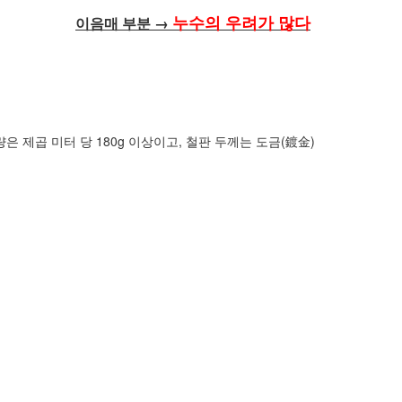
누수의 우려가 많다
이음매 부분 →
제곱 미터 당 180g 이상이고, 철판 두께는 도금(鍍金)