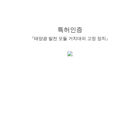
특허인증
『태양광 발전 모듈 거치대의 고정 장치』