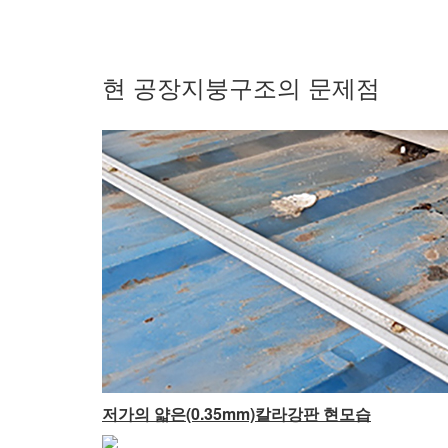
현 공장지붕구조의 문제점
저가의 얇은(0.35mm)칼라강판 현모습